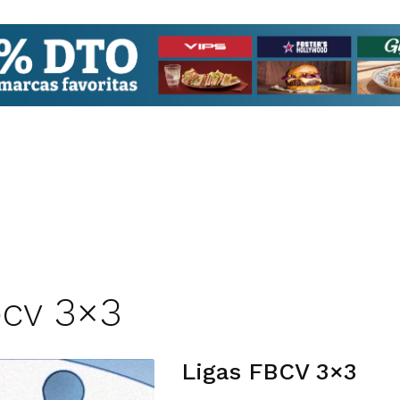
bcv 3×3
Ligas FBCV 3×3