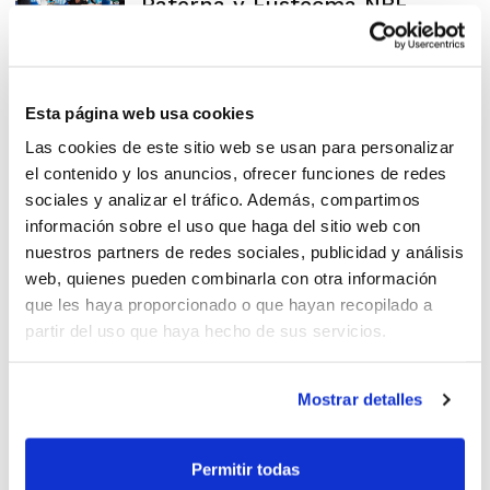
Paterna y Fustecma NBF
Competiciones FEB: Semana
Esta página web usa cookies
de derbis
Las cookies de este sitio web se usan para personalizar
el contenido y los anuncios, ofrecer funciones de redes
sociales y analizar el tráfico. Además, compartimos
información sobre el uso que haga del sitio web con
nuestros partners de redes sociales, publicidad y análisis
web, quienes pueden combinarla con otra información
Calendario LF Challenge y LF2
que les haya proporcionado o que hayan recopilado a
partir del uso que haya hecho de sus servicios.
Mostrar detalles
Cristian García arbitrará en la
Permitir todas
Final Four de LF Challenge