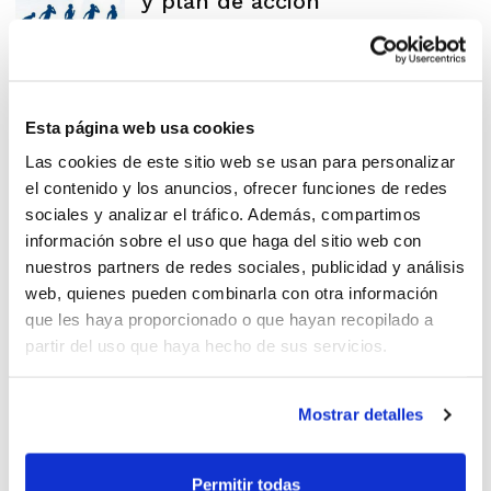
y plan de acción
Esta página web usa cookies
Nutrición y ayudas
Las cookies de este sitio web se usan para personalizar
ergogénicas
el contenido y los anuncios, ofrecer funciones de redes
sociales y analizar el tráfico. Además, compartimos
información sobre el uso que haga del sitio web con
nuestros partners de redes sociales, publicidad y análisis
web, quienes pueden combinarla con otra información
Las entidades deportivas y las
que les haya proporcionado o que hayan recopilado a
redes sociales
partir del uso que haya hecho de sus servicios.
Mostrar detalles
Curso: La práctica deportiva
Permitir todas