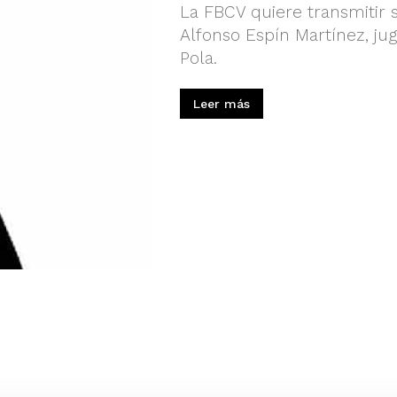
La FBCV quiere transmitir 
Alfonso Espín Martínez, ju
Pola.
Leer más