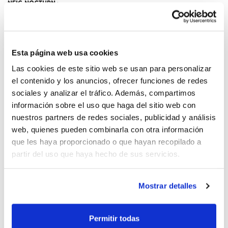
3×3 Infantil y Cadete CB
Esta página web usa cookies
Algemesí
Las cookies de este sitio web se usan para personalizar
el contenido y los anuncios, ofrecer funciones de redes
sociales y analizar el tráfico. Además, compartimos
información sobre el uso que haga del sitio web con
nuestros partners de redes sociales, publicidad y análisis
web, quienes pueden combinarla con otra información
Torneo Minibasket 3×3 CB
que les haya proporcionado o que hayan recopilado a
Algemesí
partir del uso que haya hecho de sus servicios.
Mostrar detalles
Torneig 3×3 Minibàsquet CB
Permitir todas
Algemesí