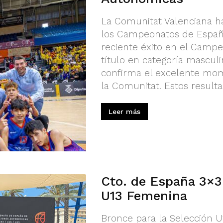
La Comunitat Valenciana h
los Campeonatos de España
reciente éxito en el Campe
título en categoría mascu
confirma el excelente mom
la Comunitat. Estos result
Leer más
Cto. de España 3×3:
U13 Femenina
Bronce para la Selección U