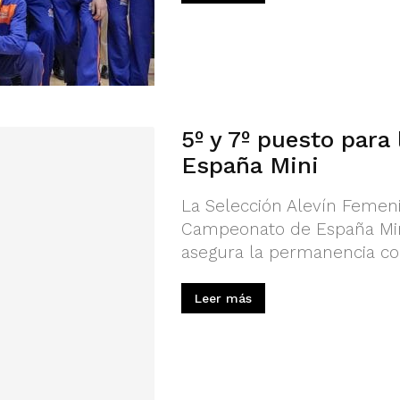
5º y 7º puesto para
España Mini
La Selección Alevín Femeni
Campeonato de España Mini
asegura la permanencia con
Leer más