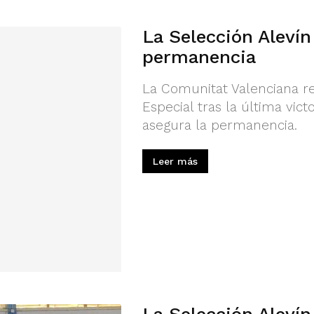
La Selección Alevín
permanencia
La Comunitat Valenciana r
Especial tras la última vic
asegura la permanencia.
Leer más