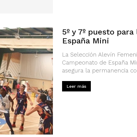
5º y 7º puesto para
España Mini
La Selección Alevín Femeni
Campeonato de España Mini
asegura la permanencia con
Leer más