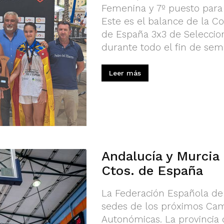
Femenina y 7º puesto para 
Este es el balance de la 
de España 3x3 de Seleccio
durante todo el fin de sema
Leer más
Andalucía y Murcia
Ctos. de España
La Federación Española de
sedes de los próximos Ca
Autonómicas. La provincia d