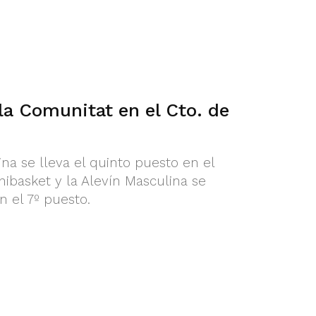
 la Comunitat en el Cto. de
na se lleva el quinto puesto en el
basket y la Alevín Masculina se
 el 7º puesto.