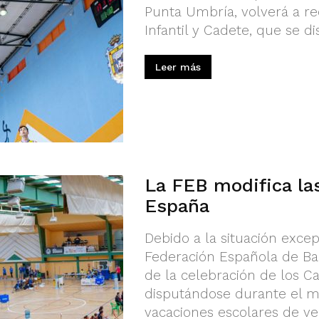
Punta Umbría, volverá a rec
Infantil y Cadete, que se dis
Leer más
La FEB modifica las
España
Debido a la situación excep
Federación Española de Bal
de la celebración de los 
disputándose durante el me
vacaciones escolares de ver