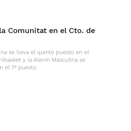
 la Comunitat en el Cto. de
na se lleva el quinto puesto en el
basket y la Alevín Masculina se
 el 7º puesto.