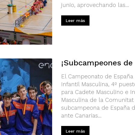
junio, aprovechando las...
Leer más
¡Subcampeones de 
El Campeonato de España f
Infantil Masculina, 4º pues
para Cadete Masculino e Inf
Masculina de la Comunitat
subcampeona de España des
ante Canarias...
Leer más