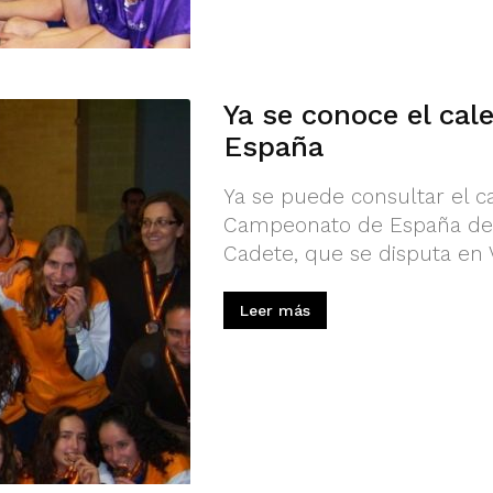
Ya se conoce el ca
España
Ya se puede consultar el c
Campeonato de España de S
Cadete, que se disputa en V
Leer más