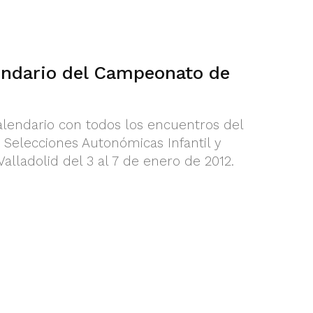
lendario del Campeonato de
alendario con todos los encuentros del
elecciones Autonómicas Infantil y
alladolid del 3 al 7 de enero de 2012.