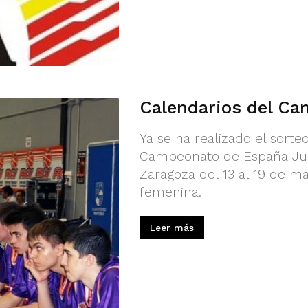
Calendarios del Ca
Ya se ha realizado el sorte
Campeonato de España Juni
Zaragoza del 13 al 19 de m
femenina.
Leer más