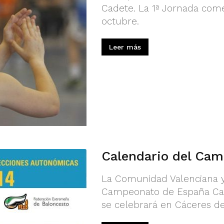
Cadete. La 1ª Jornada com
octubre.
Leer más
Calendario del Ca
La Comunidad Valenciana ya
Campeonato de España Cad
se celebrará en Cáceres del