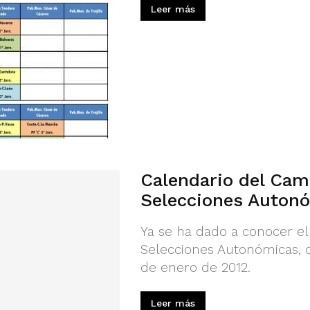
Leer más
Calendario del Cam
Selecciones Auton
Ya se ha dado a conocer e
Selecciones Autonómicas, q
de enero de 2012.
Leer más