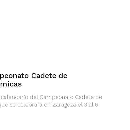
peonato Cadete de
ómicas
l calendario del Campeonato Cadete de
ue se celebrará en Zaragoza el 3 al 6