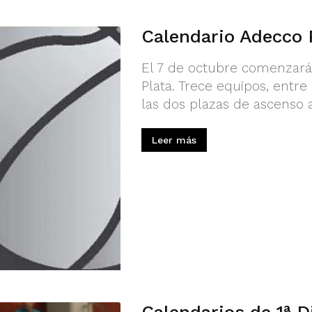
Calendario Adecco 
El 7 de octubre comenzará
Plata. Trece equipos, entre
las dos plazas de ascenso 
Leer más