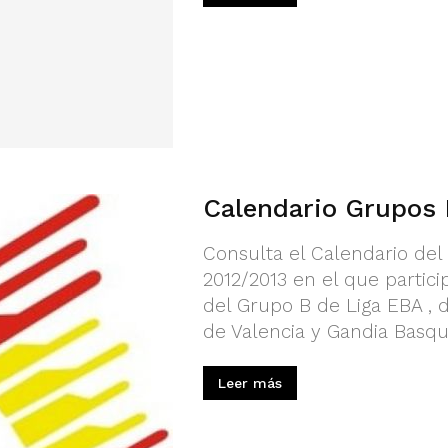
Calendario Grupos 
Consulta el Calendario de
2012/2013 en el que partici
del Grupo B de Liga EBA , 
de Valencia y Gandia Basqu
Leer más