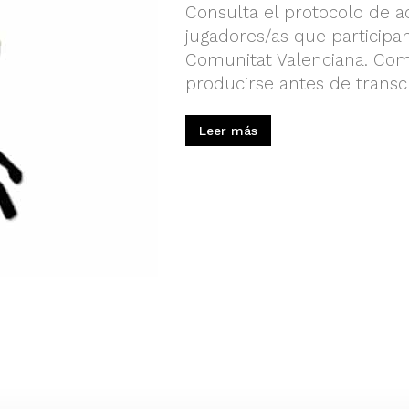
Consulta el protocolo de a
jugadores/as que participan
Comunitat Valenciana. Co
producirse antes de transc
Leer más