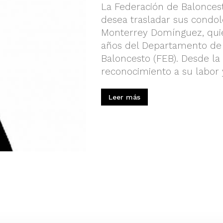
La Federación de Balonces
desea trasladar sus condol
Monterrey Domínguez, qui
años del Departamento de 
Baloncesto (FEB). Desde l
reconocimiento a su labor y 
Leer más