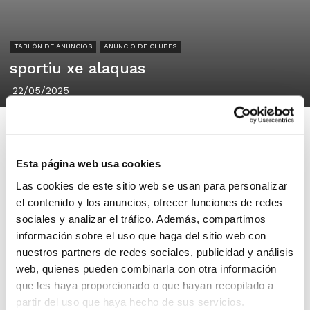
TABLÓN DE ANUNCIOS
ANUNCIO DE CLUBES
sportiu xe alaquas
22/05/2025
Esta página web usa cookies
Las cookies de este sitio web se usan para personalizar
sportiu xe alaquas
el contenido y los anuncios, ofrecer funciones de redes
alaquas
sociales y analizar el tráfico. Además, compartimos
información sobre el uso que haga del sitio web con
Sportiu Xe Alaquas busca jugadores
nuestros partners de redes sociales, publicidad y análisis
cadete 2010 para la temporada 2025-
web, quienes pueden combinarla con otra información
que les haya proporcionado o que hayan recopilado a
26, jugadores que quieran probar en
partir del uso que haya hecho de sus servicios.
nuestro club, 3 días de