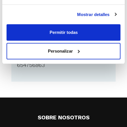
entrenamiento, no lo dudes e
infórmate.
Mostrar detalles
Permitir todas
Como ponerse en contacto
con el anunciante
Personalizar
magic3278@hotmail.com
o tlf
654756863
SOBRE NOSOTROS