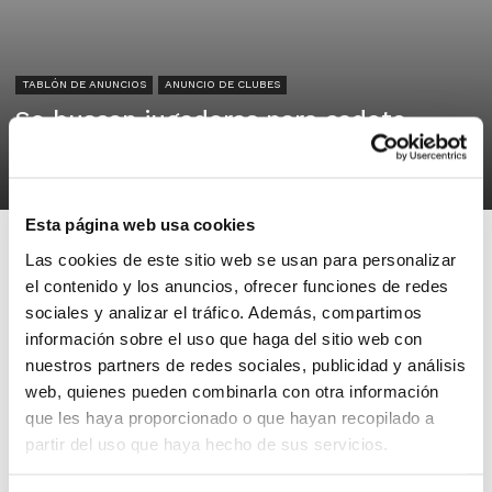
TABLÓN DE ANUNCIOS
ANUNCIO DE CLUBES
Se buscan jugadoras para cadete
femenino
03/11/2025
Esta página web usa cookies
Las cookies de este sitio web se usan para personalizar
el contenido y los anuncios, ofrecer funciones de redes
sociales y analizar el tráfico. Además, compartimos
información sobre el uso que haga del sitio web con
CLUB BÁSQUET CULLERA
nuestros partners de redes sociales, publicidad y análisis
Cullera
web, quienes pueden combinarla con otra información
que les haya proporcionado o que hayan recopilado a
Se buscan jugadoras para cadete
partir del uso que haya hecho de sus servicios.
femenino