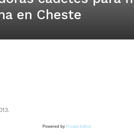
na en Cheste
013.
Powered by
Froala Editor