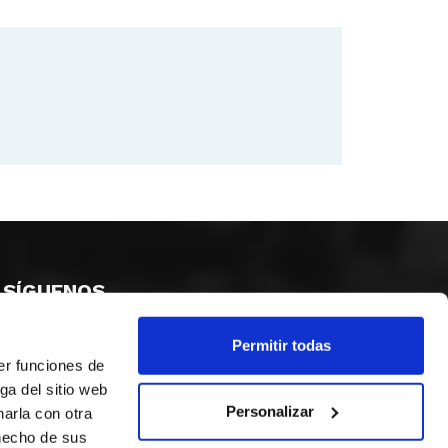
SÍGUENOS
Permitir todas
er funciones de
ga del sitio web
Personalizar
arla con otra
 hecho de sus