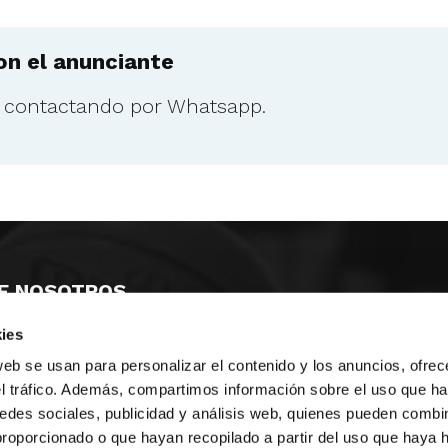
n el anunciante
o contactando por Whatsapp.
E NOSOTROS
ies
LLON
MAYOR 100 3º 17ª
IA
MONESTIR DE POBLET 14 1ª 3º
web se usan para personalizar el contenido y los anuncios, ofrec
TE
CIUDAD DE MATANZAS 12
el tráfico. Además, compartimos información sobre el uso que ha
edes sociales, publicidad y análisis web, quienes pueden combin
anos:
fbcv@fbcv.es
proporcionado o que hayan recopilado a partir del uso que haya