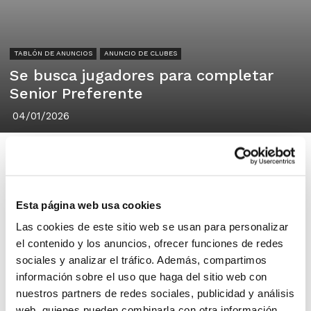
TABLÓN DE ANUNCIOS
ANUNCIO DE CLUBES
Se busca jugadores para completar
Senior Preferente
04/01/2026
Esta página web usa cookies
La Llum BC
Las cookies de este sitio web se usan para personalizar
Xirivella, Valencia
el contenido y los anuncios, ofrecer funciones de redes
sociales y analizar el tráfico. Además, compartimos
Buscamos jugadores para completar el
información sobre el uso que haga del sitio web con
nuestros partners de redes sociales, publicidad y análisis
equipo Senior Preferente de La Llum
web, quienes pueden combinarla con otra información