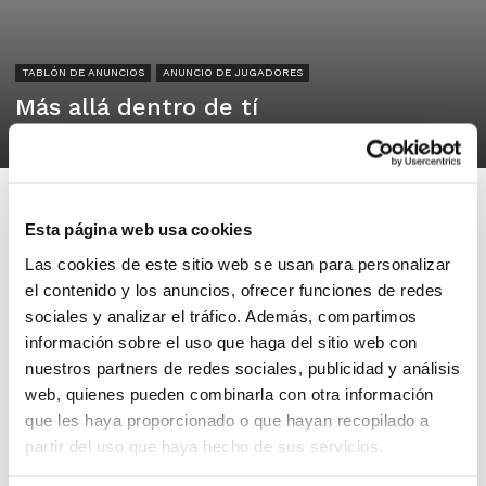
TABLÓN DE ANUNCIOS
ANUNCIO DE JUGADORES
Más allá dentro de tí
01/04/2025
Esta página web usa cookies
Las cookies de este sitio web se usan para personalizar
el contenido y los anuncios, ofrecer funciones de redes
raphtubio@hotmail.com
sociales y analizar el tráfico. Además, compartimos
información sobre el uso que haga del sitio web con
Soy Hipnocoach y regalo una
nuestros partners de redes sociales, publicidad y análisis
meditación guiada para jugadores y
web, quienes pueden combinarla con otra información
que les haya proporcionado o que hayan recopilado a
jugadoras de baloncesto totalmente
partir del uso que haya hecho de sus servicios.
gratis . Ponle fin de tus bloqueos
conscientes y inconscientes