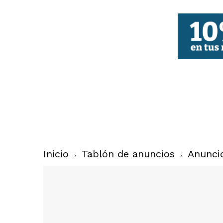
FBCV
Inicio
Tablón de anuncios
Anunci