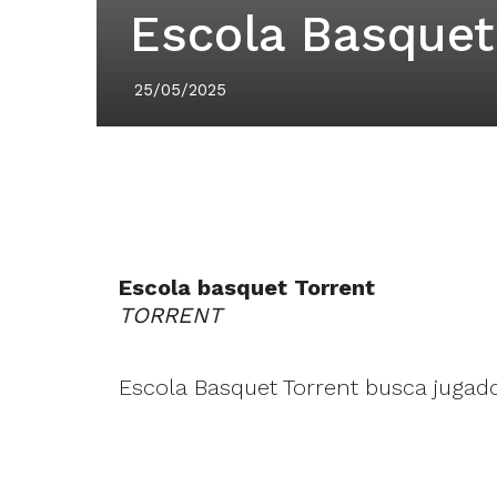
Escola Basquet
25/05/2025
Escola basquet Torrent
TORRENT
Escola Basquet Torrent busca jugado