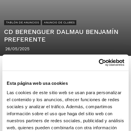
TABLÓN DE ANUNCIOS
ANUNCIO DE CLUBES
CD BERENGUER DALMAU BENJAMÍN
PREFERENTE
26/05/2025
Esta página web usa cookies
CLUB DEPORTIVO BERENGUER
Las cookies de este sitio web se usan para personalizar
DALMAU
el contenido y los anuncios, ofrecer funciones de redes
46470 CATARROJA
sociales y analizar el tráfico. Además, compartimos
información sobre el uso que haga del sitio web con
nuestros partners de redes sociales, publicidad y análisis
En el CD Berenguer Dalmau estamos
web, quienes pueden combinarla con otra información