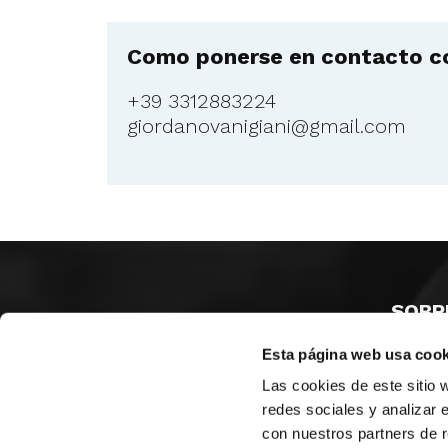
Como ponerse en contacto co
+39 3312883224
giordanovanigiani@gmail.com
SOBR
Esta página web usa cook
CASTE
VALENC
Las cookies de este sitio 
ALICAN
redes sociales y analizar 
con nuestros partners de r
Contáct