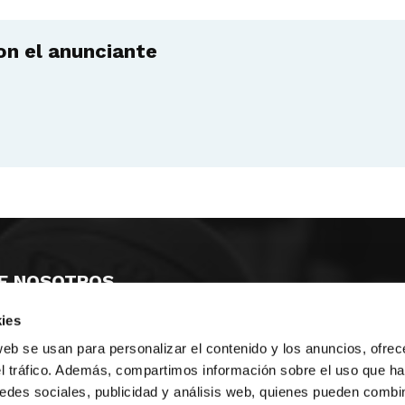
n el anunciante
E NOSOTROS
ies
LLON
MAYOR 100 3º 17ª
IA
MONESTIR DE POBLET 14 1ª 3º
web se usan para personalizar el contenido y los anuncios, ofrec
TE
CIUDAD DE MATANZAS 12
el tráfico. Además, compartimos información sobre el uso que ha
edes sociales, publicidad y análisis web, quienes pueden combin
anos:
fbcv@fbcv.es