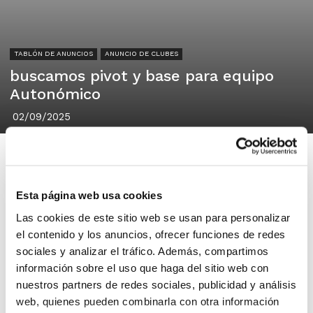
TABLÓN DE ANUNCIOS
ANUNCIO DE CLUBES
buscamos pivot y base para equipo
Autonómico
02/09/2025
Esta página web usa cookies
basquet Alcasser
Las cookies de este sitio web se usan para personalizar
Alcasser
el contenido y los anuncios, ofrecer funciones de redes
sociales y analizar el tráfico. Además, compartimos
información sobre el uso que haga del sitio web con
un año mas vamos a competir en
nuestros partners de redes sociales, publicidad y análisis
autonomica y queremos cerrar
web, quienes pueden combinarla con otra información