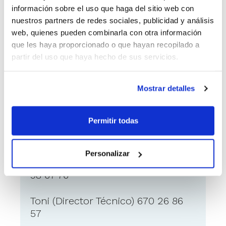
jugadores interiores.
información sobre el uso que haga del sitio web con
nuestros partners de redes sociales, publicidad y análisis
Powered by
Froala Editor
web, quienes pueden combinarla con otra información
que les haya proporcionado o que hayan recopilado a
partir del uso que haya hecho de sus servicios.
Como ponerse en contacto
con el anunciante
Mostrar detalles
Interesados contactar a:
Permitir todas
CorreoE:
oficina.cbs@outlook.es
Personalizar
Paco Castellano (Coordinador) 647
98 67 76
Toni (Director Técnico) 670 26 86
57