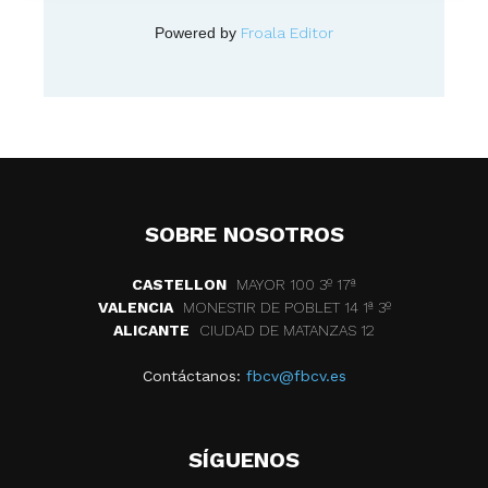
Powered by
Froala Editor
SOBRE NOSOTROS
CASTELLON
MAYOR 100 3º 17ª
VALENCIA
MONESTIR DE POBLET 14 1ª 3º
ALICANTE
CIUDAD DE MATANZAS 12
Contáctanos:
fbcv@fbcv.es
SÍGUENOS