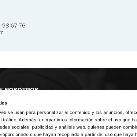
 98 67 76
57
E NOSOTROS
ies
LLON
MAYOR 100 3º 17ª
IA
MONESTIR DE POBLET 14 1ª 3º
web se usan para personalizar el contenido y los anuncios, ofrec
TE
CIUDAD DE MATANZAS 12
el tráfico. Además, compartimos información sobre el uso que ha
edes sociales, publicidad y análisis web, quienes pueden combin
anos:
fbcv@fbcv.es
proporcionado o que hayan recopilado a partir del uso que haya