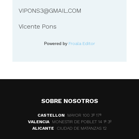
VIPONS3@GMAIL.COM
Vicente Pons
Powered by
Froala Editor
SOBRE NOSOTROS
CASTELLON
MAYOR 100 3º 17ª
VALENCIA
MONESTIR DE POBLET 14 1ª 3º
ALICANTE
CIUDAD DE MATANZAS 12