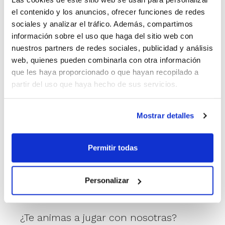
el contenido y los anuncios, ofrecer funciones de redes
sociales y analizar el tráfico. Además, compartimos
Somos un club donde nos gusta darlo
información sobre el uso que haga del sitio web con
todo en la pista, sin olvidarnos de lo
nuestros partners de redes sociales, publicidad y análisis
importante que es disfrutar del camino
web, quienes pueden combinarla con otra información
y compartirlo con las compañeras.
que les haya proporcionado o que hayan recopilado a
partir del uso que haya hecho de sus servicios.
Tanto si llevas años jugando como si
Mostrar detalles
quieres volver a ponerte las zapatillas
después de un tiempo, aquí
Permitir todas
encontrarás un equipo con ganas de
crecer, competir y pasarlo bien.
Personalizar
¿Te animas a jugar con nosotras?