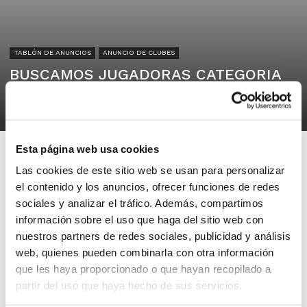
TABLÓN DE ANUNCIOS
ANUNCIO DE CLUBES
BUSCAMOS JUGADORAS CATEGORIA
SENIOR FEMENINO (ÚLTIMAS PLAZAS)
25/06/2025
Esta página web usa cookies
Las cookies de este sitio web se usan para personalizar
el contenido y los anuncios, ofrecer funciones de redes
sociales y analizar el tráfico. Además, compartimos
S.D. SAN PEDRO PASCUAL
información sobre el uso que haga del sitio web con
46008 Valencia
nuestros partners de redes sociales, publicidad y análisis
web, quienes pueden combinarla con otra información
que les haya proporcionado o que hayan recopilado a
Buscamos jugadoras para terminar de
partir del uso que haya hecho de sus servicios.
cerrar las plantillas de nuestros dos