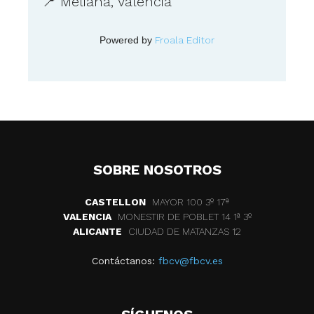
📍 Meliana, València
Powered by
Froala Editor
SOBRE NOSOTROS
CASTELLON
MAYOR 100 3º 17ª
VALENCIA
MONESTIR DE POBLET 14 1ª 3º
ALICANTE
CIUDAD DE MATANZAS 12
Contáctanos:
fbcv@fbcv.es