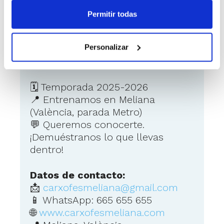
Powered by
Froala Editor
Permitir todas
Personalizar
Como ponerse en contacto
con el anunciante
🗓 Temporada 2025-2026
📍 Entrenamos en Meliana
(València, parada Metro)
💬 Queremos conocerte.
¡Demuéstranos lo que llevas
dentro!
Datos de contacto:
📩
carxofesmeliana@gmail.com
📱 WhatsApp: 665 655 655
🌐
www.carxofesmeliana.com