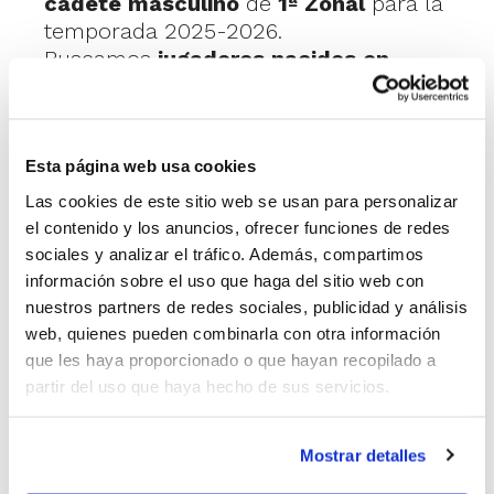
cadete masculino
de
1ª Zonal
para la
temporada 2025-2026.
Buscamos
jugadores nacidos en
2009 o 2010
con ganas de aprender,
trabajar en equipo y competir al
máximo nivel autonómico.
Esta página web usa cookies
💪 Entrenamos tres días a la semana
Las cookies de este sitio web se usan para personalizar
en instalaciones municipales con un
el contenido y los anuncios, ofrecer funciones de redes
cuerpo técnico con experiencia.
sociales y analizar el tráfico. Además, compartimos
Aquí no solo se mejora como jugador,
información sobre el uso que haga del sitio web con
también como persona. Buen
nuestros partners de redes sociales, publicidad y análisis
ambiente, disciplina y compromiso.
web, quienes pueden combinarla con otra información
que les haya proporcionado o que hayan recopilado a
partir del uso que haya hecho de sus servicios.
🎯 Si vienes de otro club o llevas un
tiempo sin jugar, también puedes venir
a probar en septiembre.
Mostrar detalles