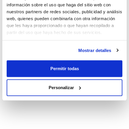
información sobre el uso que haga del sitio web con
para borrar esta página y crear algunas nuevas con tu
nuestros partners de redes sociales, publicidad y análisis
contenido. ¡Pásalo bien!
web, quienes pueden combinarla con otra información
que les haya proporcionado o que hayan recopilado a
partir del uso que haya hecho de sus servicios.
Mostrar detalles
Permitir todas
Personalizar