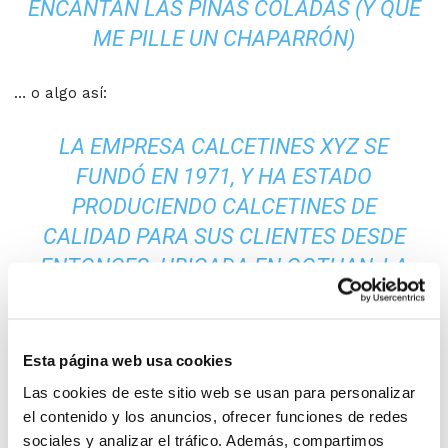
ENCANTAN LAS PIÑAS COLADAS (Y QUE
ME PILLE UN CHAPARRÓN)
… o algo así:
LA EMPRESA CALCETINES XYZ SE
FUNDÓ EN 1971, Y HA ESTADO
PRODUCIENDO CALCETINES DE
CALIDAD PARA SUS CLIENTES DESDE
ENTONCES. UBICADA EN GOTHAN, LA
EMPRESA XYZ TIENE MÁS DE 2.000
EMPLEADOS E INTENTA AYUDAR EN LO
QUE PUEDE PARA MEJORAR LA VIDA EN
Esta página web usa cookies
GOTHAN
Las cookies de este sitio web se usan para personalizar
el contenido y los anuncios, ofrecer funciones de redes
sociales y analizar el tráfico. Además, compartimos
Si eres nuevo en WordPress deberías ir a
tu escritorio