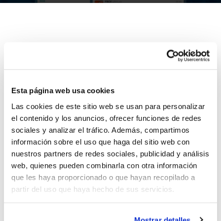
Jugadores/as, clubes, entrenadores, árbitros, oficiales
de mesa, directivos, aficionados,… gracias a todos
vosotros hemos alcanzado los 2.500 seguidores en
Esta página web usa cookies
Twitter, una cifra muy importante que habla de la
importancia del baloncesto en la Comunidad
Las cookies de este sitio web se usan para personalizar
Valenciana.
el contenido y los anuncios, ofrecer funciones de redes
Además, en las últimas jornadas, esta red social está
sociales y analizar el tráfico. Además, compartimos
información sobre el uso que haga del sitio web con
permitiendo acercar la actualidad de nuestro
nuestros partners de redes sociales, publicidad y análisis
baloncesto a todos. Esto es posible a través de
web, quienes pueden combinarla con otra información
#fbcvdirecto
, el hashtag que nos permite seguir en
que les haya proporcionado o que hayan recopilado a
vivo los partidos del fin de semana.
partir del uso que haya hecho de sus servicios.
La colaboración de todos los colectivos del
Mostrar detalles