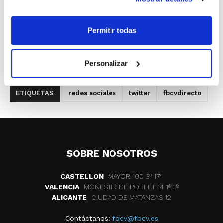
baloncesto es imprescindible para seguir
impulsando nuestro deporte, y las redes
Permitir todas
sociales son una herramienta decisiva en
este objetivo.
Personalizar
ETIQUETAS
redes sociales
twitter
fbcvdirecto
SOBRE NOSOTROS
CASTELLON
MAYOR 100 3º 17ª
VALENCIA
MONESTIR DE POBLET 14 1ª 3º
ALICANTE
CIUDAD DE MATANZAS 12
Contáctanos:
fbcv@fbcv.es