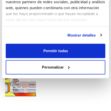
El plazo de presentación de los trabajos finalizará el
nuestros partners de redes sociales, publicidad y análisis
15 de junio de 2013. Si eres el ganador también te
web, quienes pueden combinarla con otra información
llevarás importantes premios.
que les haya proporcionado o que hayan recopilado a
partir del uso que haya hecho de sus servicios.
Presenta ya tu diseño
.
Mostrar detalles
Permitir todas
Personalizar