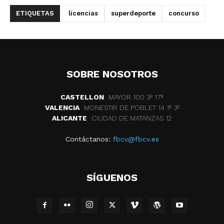
ETIQUETAS
licencias
superdeporte
concurso
SOBRE NOSOTROS
CASTELLON
MAYOR 100 3º 17ª
VALENCIA
MONESTIR DE POBLET 14 1ª 3º
ALICANTE
CIUDAD DE MATANZAS 12
Contáctanos:
fbcv@fbcv.es
SÍGUENOS