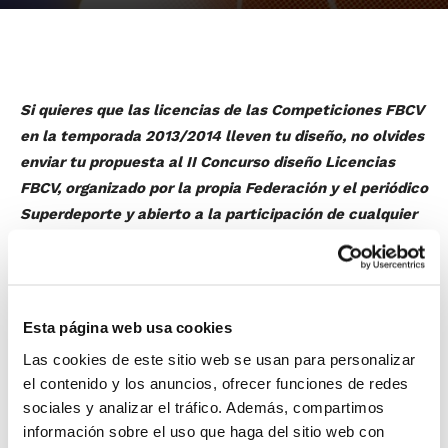
Si quieres que las licencias de las Competiciones FBCV
en la temporada 2013/2014 lleven tu diseño, no olvides
enviar tu propuesta al II Concurso diseño Licencias
FBCV, organizado por la propia Federación y el periódico
Superdeporte y abierto a la participación de cualquier
aficionado al baloncesto.
El objetivo de este concurso es premiar el mejor
diseño recibido, para incorporarlo posteriormente en
las licencias de la temporada 2013-2014 de la
Esta página web usa cookies
Federación de Baloncesto de la Comunidad Valenciana,
Las cookies de este sitio web se usan para personalizar
así como premiar al concursante cuyo trabajo haya
el contenido y los anuncios, ofrecer funciones de redes
sido el más votado en la web de Superdeporte.
sociales y analizar el tráfico. Además, compartimos
información sobre el uso que haga del sitio web con