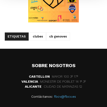
ETIQUETAS
clubes
cb genoves
SOBRE NOSOTROS
CASTELLON
MAYOR 100 3º 17ª
VALENCIA
MONESTIR DE POBLET 14 1ª 3º
ALICANTE
CIUDAD DE MATANZAS 12
Contáctanos:
fbcv@fbcv.es