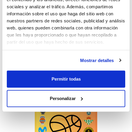
la categoría masculina con Valencia BC,
sociales y analizar el tráfico. Además, compartimos
Joventut de Badalona, CB Jairis,
información sobre el uso que haga del sitio web con
Estudiantes, Real Betis Baloncesto, CB
nuestros partners de redes sociales, publicidad y análisis
web, quienes pueden combinarla con otra información
Ontinyent y el propio CB Genovés.
que les haya proporcionado o que hayan recopilado a
partir del uso que haya hecho de sus servicios.
Más información en la
página web del CB
Genovés
.
Mostrar detalles
Permitir todas
Personalizar