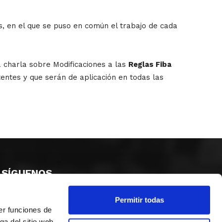
s, en el que se puso en común el trabajo de cada
na charla sobre Modificaciones a las
Reglas Fiba
tentes y que serán de aplicación en todas las
SÍGUENOS
Permitir todas
er funciones de
ga del sitio web