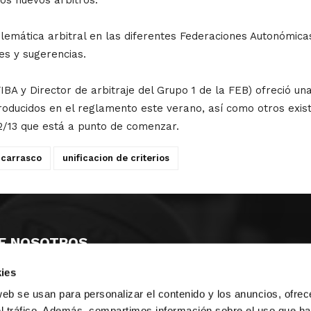
lemática arbitral en las diferentes Federaciones Autonómica
es y sugerencias.
FIBA y Director de arbitraje del Grupo 1 de la FEB) ofreció u
troducidos en el reglamento este verano, así como otros exis
2/13 que está a punto de comenzar.
 carrasco
unificacion de criterios
E NOSOTROS
ies
LLON
MAYOR 100 3º 17ª
IA
MONESTIR DE POBLET 14 1ª 3º
web se usan para personalizar el contenido y los anuncios, ofrec
TE
CIUDAD DE MATANZAS 12
el tráfico. Además, compartimos información sobre el uso que ha