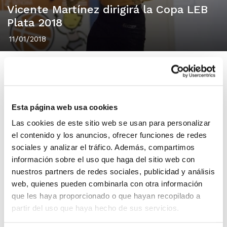
Vicente Martínez dirigirá la Copa LEB
Plata 2018
11/01/2018
El árbitro de la FBCV Vicente Martínez Silla será uno de
Esta página web usa cookies
los encargados de dirigir la Copa LEB Plata 2018 que se
Las cookies de este sitio web se usan para personalizar
celebrará en el Palacio de los Deportes de Granada.
el contenido y los anuncios, ofrecer funciones de redes
La cuenta atrás ha comenzado en una Liga LEB Plata
sociales y analizar el tráfico. Además, compartimos
que pondrá en juego durante el último fin de semana
información sobre el uso que haga del sitio web con
del mes de enero el que será el primer título oficial del
nuestros partners de redes sociales, publicidad y análisis
recién estrenado 2018 con la disputa de la
XVIII
web, quienes pueden combinarla con otra información
edición de la Copa LEB Plata
.
que les haya proporcionado o que hayan recopilado a
partir del uso que haya hecho de sus servicios.
Una cita que ha ido desgranando sus diferentes