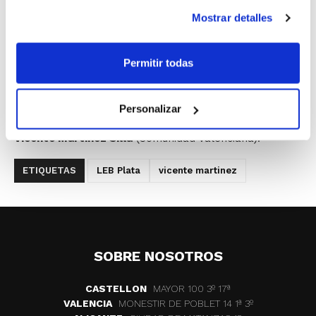
detalles durante las últimas semanas y que ha
Mostrar detalles
conocido ya también tanto a los componentes del que
será su equipo arbitral como el nombre del comisario
Permitir todas
designado para el encuentro que enfrentará al Covirán
Granada y al Globalcaja La Roda. Con Alberto Baena
Arroyo (Cataluña), el equipo arbitral se completará con
Personalizar
la presencia de Roberto Lucas Martínez (Aragón) y
Vicente Martínez Silla
(Comunidad Valenciana).
ETIQUETAS
LEB Plata
vicente martinez
SOBRE NOSOTROS
CASTELLON
MAYOR 100 3º 17ª
VALENCIA
MONESTIR DE POBLET 14 1ª 3º