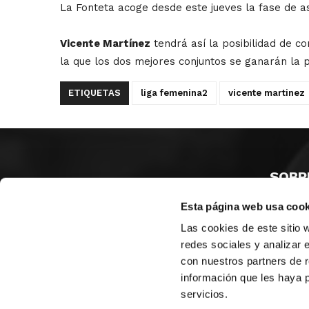
La Fonteta acoge desde este jueves la fase de as
Vicente Martínez
tendrá así la posibilidad de c
la que los dos mejores conjuntos se ganarán la 
ETIQUETAS
liga femenina2
vicente martinez
SOBR
Esta página web usa cook
CASTE
VALENC
Las cookies de este sitio 
ALICAN
redes sociales y analizar 
con nuestros partners de r
Contáct
información que les haya 
servicios.