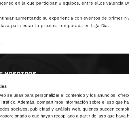
censo en la que participan 8 equipos, entre ellos Valencia B
ontinuar aumentando su experiencia con eventos de primer ni
plaza para estar la próxima temporada en Liga Dia.
E NOSOTROS
ies
LLON
MAYOR 100 3º 17ª
IA
MONESTIR DE POBLET 14 1ª 3º
web se usan para personalizar el contenido y los anuncios, ofrec
TE
CIUDAD DE MATANZAS 12
el tráfico. Además, compartimos información sobre el uso que ha
edes sociales, publicidad y análisis web, quienes pueden combin
anos:
fbcv@fbcv.es
proporcionado o que hayan recopilado a partir del uso que haya