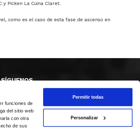
C y Picken La Cuina Claret.
vel, como es el caso de esta fase de ascenso en
SÍGUENOS
Permitir todas
er funciones de
ga del sitio web
Personalizar
arla con otra
 hecho de sus