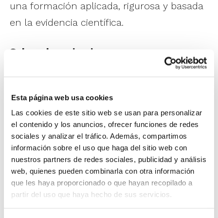
una formación aplicada, rigurosa y basada
en la evidencia científica.
Sobre el seminario
El seminario será impartido por Ricardo
Miguel Tortosa, fisioterapeuta con más de
Esta página web usa cookies
20 años de experiencia en fisioterapia
Las cookies de este sitio web se usan para personalizar
deportiva y traumatológica, coordinador
el contenido y los anuncios, ofrecer funciones de redes
del área de Fisioterapia en Clínica Artes
sociales y analizar el tráfico. Además, compartimos
información sobre el uso que haga del sitio web con
(Valencia), profesor asociado en la
nuestros partners de redes sociales, publicidad y análisis
Universidad Católica de Valencia (UCV) y en
web, quienes pueden combinarla con otra información
el Máster en Fisioterapia Deportiva de la
que les haya proporcionado o que hayan recopilado a
partir del uso que haya hecho de sus servicios.
UCH-CEU, y exfisioterapeuta de la
selección española de ciclismo y