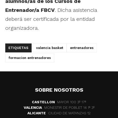
alumnos/as de los Cursos de
Entrenador/a FBCV
. Dicha asistencia
deberá ser certificada por la entidad
organizadora.
ETIQUETAS
valencia basket
entrenadores
formacion entrenadores
SOBRE NOSOTROS
CASTELLON
MAYOR 100 3º 17ª
VALENCIA
MONESTIR DE POBLET 14 1ª 3º
ALICANTE
CIUDAD DE MATANZAS 12