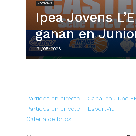
NOTICIAS
Ipea Jovens L’E
ganan en Junio
31/05/2026
Partidos en directo – Canal YouTube 
Partidos en directo – EsportViu
Galería de fotos