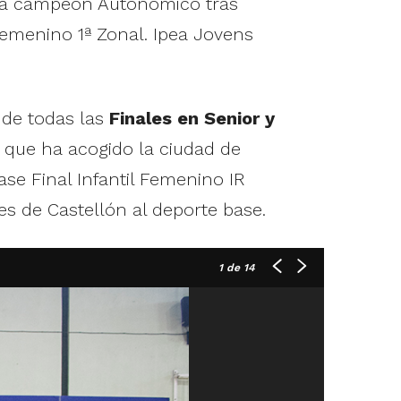
día campeón Autonómico tras
Femenino 1ª Zonal. Ipea Jovens
 de todas las
Finales en Senior y
l que ha acogido la ciudad de
se Final Infantil Femenino IR
s de Castellón al deporte base.
1
de 14