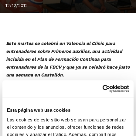
12/12/2012
Este martes se celebró en Valencia el Clínic para
entrenadores sobre Primeros auxilios, una actividad
incluida en el Plan de Formación Continua para
entrenadores de la FBCV y que ya se celebró hace justo
una semana en Castellón.
Dirigida por
Víctor Bayarri
, médico y ex-fisioterapeuta
del Ciudad Ros Casares y el Vila-real C.F., el objetivo
era mostrar a los asistentes cómo se debe afrontar
una emergencia médica en una cancha de baloncesto,
Esta página web usa cookies
dando las nociones exactas para realizar una rápida
Las cookies de este sitio web se usan para personalizar
actuación tanto frente a situaciones menos graves
el contenido y los anuncios, ofrecer funciones de redes
como pueda ser una fractura como ante situaciones
sociales y analizar el tráfico. Además, compartimos