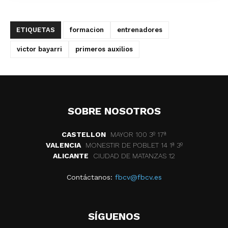
ETIQUETAS
formacion
entrenadores
victor bayarri
primeros auxilios
SOBRE NOSOTROS
CASTELLON
MAYOR 100 3º 17ª
VALENCIA
MONESTIR DE POBLET 14 1ª 3º
ALICANTE
CIUDAD DE MATANZAS 12
Contáctanos:
fbcv@fbcv.es
SÍGUENOS