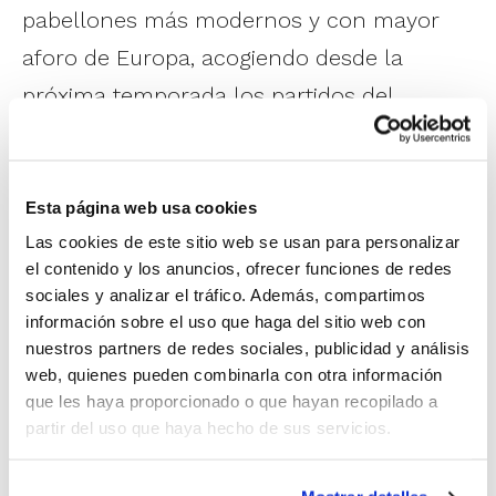
pabellones más modernos y con mayor
aforo de Europa, acogiendo desde la
próxima temporada los partidos del
Valencia Basket.
El acuerdo entre la ACB y la Generalitat
Esta página web usa cookies
llevará también a la Comunidad Valenciana
Las cookies de este sitio web se usan para personalizar
el contenido y los anuncios, ofrecer funciones de redes
la Minicopa Endesa al completo en las
sociales y analizar el tráfico. Además, compartimos
temporadas 2025-26 y 2026-27. La primera
información sobre el uso que haga del sitio web con
fase se celebrará en una sede de la
nuestros partners de redes sociales, publicidad y análisis
web, quienes pueden combinarla con otra información
Comunidad aún por determinar, y la fase
que les haya proporcionado o que hayan recopilado a
final será en Valencia de forma paralela a
partir del uso que haya hecho de sus servicios.
la Copa del Rey.