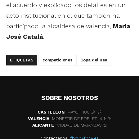
el acuerdo y explicado los detalles en un
acto institucional en el que también ha
participado la alcaldesa de Valencia,
María
José Catalá
.
ETIQUETAS
competiciones
Copa del Rey
SOBRE NOSOTROS
CASTELLON
MAYOR 100 3º 17ª
VALENCIA
MONESTIR DE POBLET 14 1ª 3º
ALICANTE
CIUDAD DE MATANZAS 12
Contáctanos:
fbcv@fbcv.es