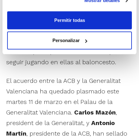
Mostrar detalles
La llegada de la Copa del Rey a Valencia
contribuirá también a la reconstrucción
Permitir todas
tras los difíciles momentos vividos en los
últimos meses, y rehabilitará pistas
Personalizar
dañadas para que cuanto antes se pueda
seguir jugando en ellas al baloncesto.
El acuerdo entre la ACB y la Generalitat
Valenciana ha quedado plasmado este
martes 11 de marzo en el Palau de la
Generalitat Valenciana.
Carlos Mazón
,
president de la Generalitat, y
Antonio
Martín
, presidente de la ACB, han sellado