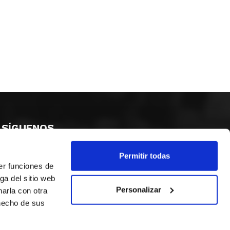
SÍGUENOS
Permitir todas
er funciones de
ga del sitio web
Personalizar
arla con otra
 hecho de sus