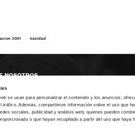
acion 2001
navidad
E NOSOTROS
ies
LLON
MAYOR 100 3º 17ª
IA
MONESTIR DE POBLET 14 1ª 3º
web se usan para personalizar el contenido y los anuncios, ofrec
TE
CIUDAD DE MATANZAS 12
el tráfico. Además, compartimos información sobre el uso que ha
edes sociales, publicidad y análisis web, quienes pueden combin
anos:
fbcv@fbcv.es
proporcionado o que hayan recopilado a partir del uso que haya