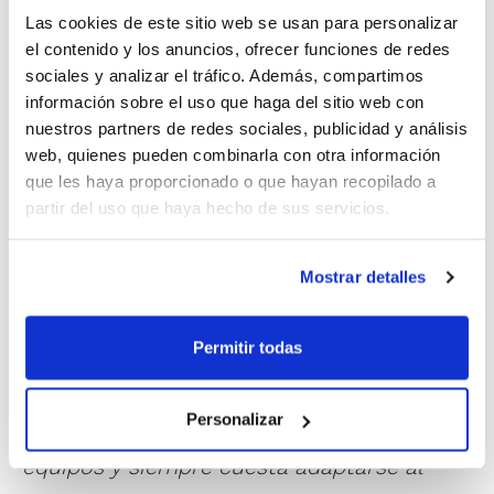
jugadoras irán finalmente al Campeonato.
Las cookies de este sitio web se usan para personalizar
el contenido y los anuncios, ofrecer funciones de redes
Por último, destacaría que el partido ha
sociales y analizar el tráfico. Además, compartimos
sido interesante por cómo hemos jugado
información sobre el uso que haga del sitio web con
nuestros partners de redes sociales, publicidad y análisis
con la presión del marcador".
web, quienes pueden combinarla con otra información
que les haya proporcionado o que hayan recopilado a
Jose Ramos
, seleccionador Infantil
partir del uso que haya hecho de sus servicios.
Masculino, ha valorado la concentración
como positiva.
"Ha sido la primera y ha
Mostrar detalles
estado bien para que los jugadores vayan
Permitir todas
asimilando los conceptos que queremos,
ya que algunos de ellos son distintos a los
Personalizar
que trabajan en el día a día con sus
equipos y siempre cuesta adaptarse al