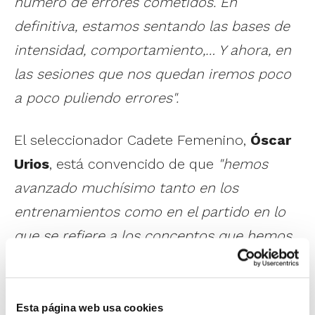
número de errores cometidos. En
definitiva, estamos sentando las bases de
intensidad, comportamiento,… Y ahora, en
las sesiones que nos quedan iremos poco
a poco puliendo errores".
El seleccionador Cadete Femenino,
Óscar
Urios
, está convencido de que
"hemos
avanzado muchísimo tanto en los
entrenamientos como en el partido en lo
que se refiere a los conceptos que hemos
sido capaces de asimilar. La concentración
ha sido importante también para tener
más datos a la hora de decidir qué
Esta página web usa cookies