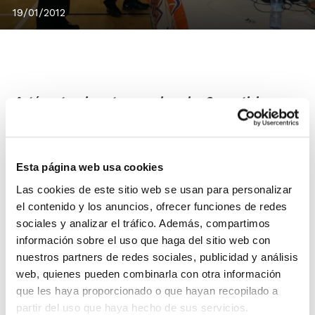
19/01/2012
Actúa esta misma temporada en las Competiciones
FBCV y en los XXX Jocs Esportius como árbitro o
árbitro colaborador. Ésta es la posibilidad que te ofrece
la FBCV si quieres disfrutar del baloncesto de una
Esta página web usa cookies
manera diferente. Para ello, pone a tu disposición
Las cookies de este sitio web se usan para personalizar
Cursos de Formación del Comité Técnico Arbitral (CTA).
el contenido y los anuncios, ofrecer funciones de redes
Se realizará un
Curso de Iniciación al Arbitraje (CIAR)
sociales y analizar el tráfico. Además, compartimos
y un
Curso de Arbitraje (CAR)
. Ambos se celebrarán
información sobre el uso que haga del sitio web con
en Valencia, y permitirá a los aspirantes poder llegar
nuestros partners de redes sociales, publicidad y análisis
a actuar esta misma campaña en los encuentros
web, quienes pueden combinarla con otra información
oficiales.
que les haya proporcionado o que hayan recopilado a
Los cursos tendrán parte de la carga
partir del uso que haya hecho de sus servicios.