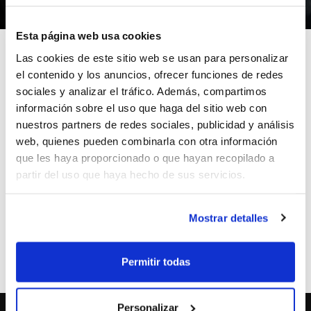
28/02/2011
Esta página web usa cookies
Las cookies de este sitio web se usan para personalizar
el contenido y los anuncios, ofrecer funciones de redes
sociales y analizar el tráfico. Además, compartimos
Este lunes, 28 de febrero, es el último día para la
información sobre el uso que haga del sitio web con
tramitación de licencias, sea cual sea la categoría o
nuestros partners de redes sociales, publicidad y análisis
procedencia.
web, quienes pueden combinarla con otra información
Consulta todos los plazos para la temporada 2010/11,
que les haya proporcionado o que hayan recopilado a
tanto en las Competiciones FEB como en las
partir del uso que haya hecho de sus servicios.
Competiciones FBCV. Los plazos se establecen en
función de la categoría del equipo y la procedencia del
Mostrar detalles
jugador/a.
ETIQUETAS
licencias
Permitir todas
Personalizar