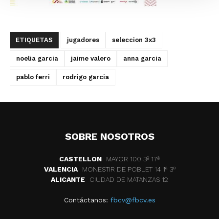
ETIQUETAS
jugadores
seleccion 3x3
noelia garcia
jaime valero
anna garcia
pablo ferri
rodrigo garcia
SOBRE NOSOTROS
CASTELLON
MAYOR 100 3º 17ª
VALENCIA
MONESTIR DE POBLET 14 1ª 3º
ALICANTE
CIUDAD DE MATANZAS 12
Contáctanos:
fbcv@fbcv.es