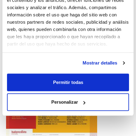
el contenido y los anuncios, ofrecer funciones de redes
Godella) y Noelia García (Valencia BC)
sociales y analizar el tráfico. Además, compartimos
información sobre el uso que haga del sitio web con
U15 3×3 Masculina:
Jaime Valero, Pablo
nuestros partners de redes sociales, publicidad y análisis
Ferri y Rodrigo García (Valencia BC)
web, quienes pueden combinarla con otra información
que les haya proporcionado o que hayan recopilado a
partir del uso que haya hecho de sus servicios.
Mostrar detalles
Permitir todas
Personalizar