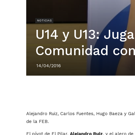
NOTICIAS
U14 y U13: Juga
Comunidad con
14/04/2016
Alejandro Ruiz, Carlos Fuentes, Hugo Baeza y G
de la FEB.
El pívot de El Pilar,
Alejandro Ruiz
, y el alero d