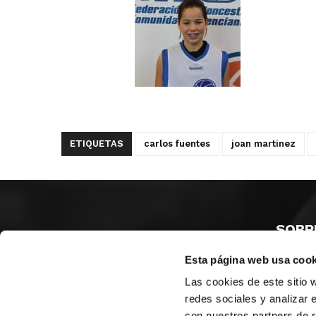
ETIQUETAS
carlos fuentes
joan martinez
SOBR
Esta página web usa cook
CASTE
VALENC
Las cookies de este sitio 
ALICAN
redes sociales y analizar 
con nuestros partners de r