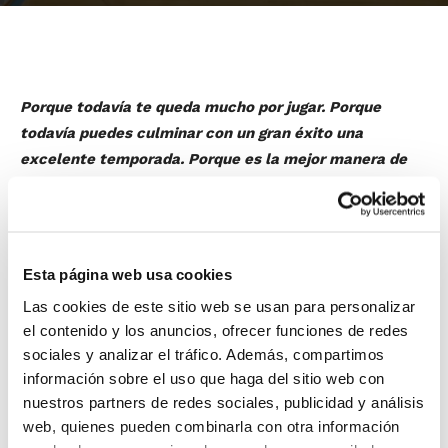
Porque todavía te queda mucho por jugar. Porque
todavía puedes culminar con un gran éxito una
excelente temporada. Porque es la mejor manera de
empezar a preparar la próxima… Por todo eso y mucho
más, la FBCV te presenta el Trofeo Federación 2011,
que este año cumple su edición nº 42.
Se podrán crear
equipos nuevos
, inscribirlos en la
Esta página web usa cookies
categoría que se desee y elegir a los jugadores/as que
Las cookies de este sitio web se usan para personalizar
integrarán cada equipo. Una competición a la carta
el contenido y los anuncios, ofrecer funciones de redes
para que sigas jugando y viviendo a fondo el
sociales y analizar el tráfico. Además, compartimos
baloncesto, y además con muchas ventajas, como el
información sobre el uso que haga del sitio web con
mantenimiento de los precios por cuarto año
nuestros partners de redes sociales, publicidad y análisis
consecutivo
o la posibilidad de no pagar hasta 2012,
web, quienes pueden combinarla con otra información
entre otras.