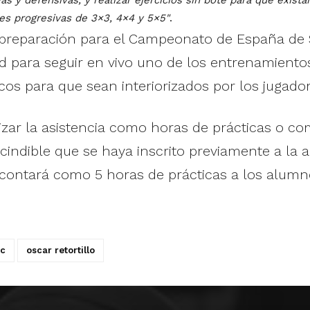
as y defensivas, y realizar ejercicios sin bote para que exist
es progresivas de 3×3, 4×4 y 5×5"
.
a preparación para el Campeonato de España de
d para seguir en vivo uno de los entrenamiento
icos para que sean interiorizados por los jugador
izar la asistencia como horas de prácticas o c
indible que se haya inscrito previamente a la a
llo contará como 5 horas de prácticas a los alum
ic
oscar retortillo