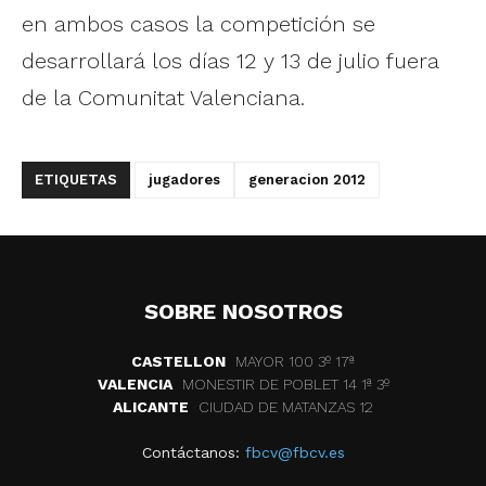
en ambos casos la competición se
desarrollará los días 12 y 13 de julio fuera
de la Comunitat Valenciana.
ETIQUETAS
jugadores
generacion 2012
SOBRE NOSOTROS
CASTELLON
MAYOR 100 3º 17ª
VALENCIA
MONESTIR DE POBLET 14 1ª 3º
ALICANTE
CIUDAD DE MATANZAS 12
Contáctanos:
fbcv@fbcv.es