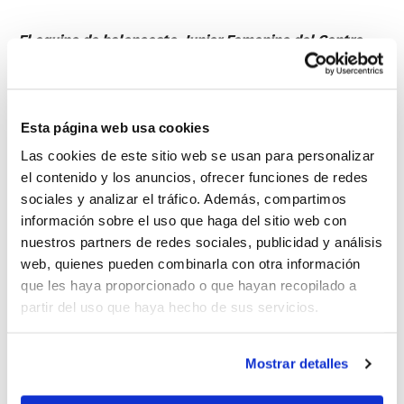
El equipo de baloncesto Junior Femenino del Centro
Juvenil La Marina y con el apoyo y dedicación del Club
Deportivo Cultural de La Marina, después de su primer
año jugando en las Competiciones FBCV, ha decidido
Esta página web usa cookies
organizar un Torneo de fin de semana al que se invita a
Las cookies de este sitio web se usan para personalizar
los equipos de la competición.
el contenido y los anuncios, ofrecer funciones de redes
El evento se celebrará el sábado 27 de abril de 09´00
sociales y analizar el tráfico. Además, compartimos
a 21´30 h. y el domingo 28 de abril de 09´00 a 15´00 h,
información sobre el uso que haga del sitio web con
contará con árbitros de la FBCV y el coste de
nuestros partners de redes sociales, publicidad y análisis
inscripción por equipo será de 50 euros, existiendo un
web, quienes pueden combinarla con otra información
límite de 10 equipos inscritos.
que les haya proporcionado o que hayan recopilado a
Durante las finales, que se disputarán el
partir del uso que haya hecho de sus servicios.
domingo por la mañana, el Torneo tendrá
además en directo a la Radio Jove de
Mostrar detalles
Elche.