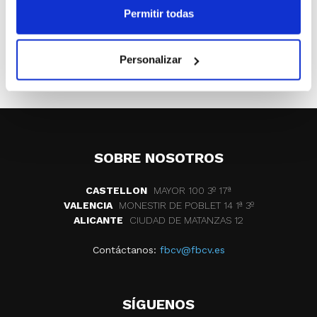
Permitir todas
ETIQUETAS
clubes
torneo
Personalizar
club deportivo cultural la marina
SOBRE NOSOTROS
CASTELLON
MAYOR 100 3º 17ª
VALENCIA
MONESTIR DE POBLET 14 1ª 3º
ALICANTE
CIUDAD DE MATANZAS 12
Contáctanos:
fbcv@fbcv.es
SÍGUENOS