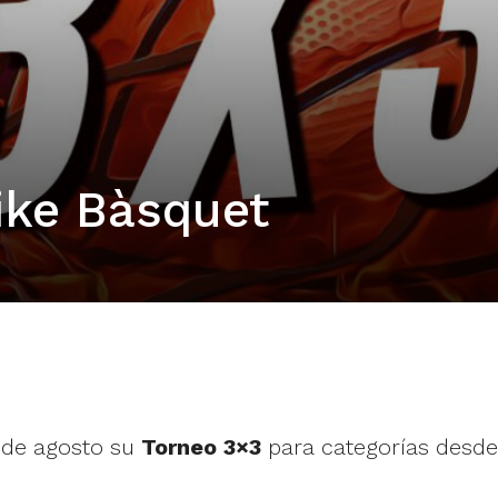
ike Bàsquet
 de agosto su
Torneo 3×3
para categorías desde 