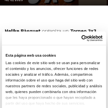
Helike Bàsquet
organiza un
Torneo 3×3
para el día 27 de diciembre en las
categorías desde Infantil hasta Senior,
masculino y femenino.
Esta página web usa cookies
Las cookies de este sitio web se usan para personalizar
el contenido y los anuncios, ofrecer funciones de redes
El evento se desarrollará en jornada
sociales y analizar el tráfico. Además, compartimos
matutina en el Polideportivo El Toscar.
información sobre el uso que haga del sitio web con
nuestros partners de redes sociales, publicidad y análisis
web, quienes pueden combinarla con otra información
que les haya proporcionado o que hayan recopilado a
partir del uso que haya hecho de sus servicios.