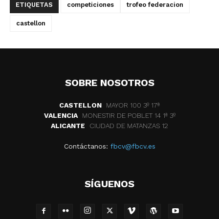
ETIQUETAS
competiciones
trofeo federacion
castellon
SOBRE NOSOTROS
CASTELLON
MAYOR 100 3º 17ª
VALENCIA
MONESTIR DE POBLET 14 1ª 3º
ALICANTE
CIUDAD DE MATANZAS 12
Contáctanos:
fbcv@fbcv.es
SÍGUENOS