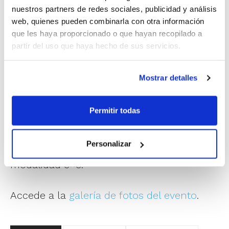
nuestros partners de redes sociales, publicidad y análisis
web, quienes pueden combinarla con otra información
que les haya proporcionado o que hayan recopilado a
partir del uso que haya hecho de sus servicios.
Mostrar detalles
ACD Benicense
,
CBF Morella
,
CB Moncofa
Permitir todas
y
CB Onda
han sido las entidades que han
levantado el trofeo de campeón de esta
Personalizar
edición en el Trofeo Federación 2026 en su
modalidad 3×3.
Accede a la
galería de fotos del evento
.