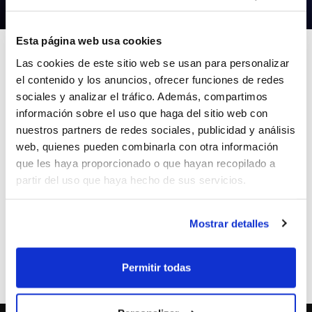
24/04/2026
Esta página web usa cookies
Las cookies de este sitio web se usan para personalizar
el contenido y los anuncios, ofrecer funciones de redes
sociales y analizar el tráfico. Además, compartimos
Ya están publicados los
calendarios del
información sobre el uso que haga del sitio web con
Trofeo Federación 2026 en la edición
nuestros partners de redes sociales, publicidad y análisis
web, quienes pueden combinarla con otra información
Valencia
.
que les haya proporcionado o que hayan recopilado a
partir del uso que haya hecho de sus servicios.
Puedes consultarlos tanto en web como a
través de la App Oficial FBCV.
Mostrar detalles
Permitir todas
ETIQUETAS
competiciones
trofeo federacion