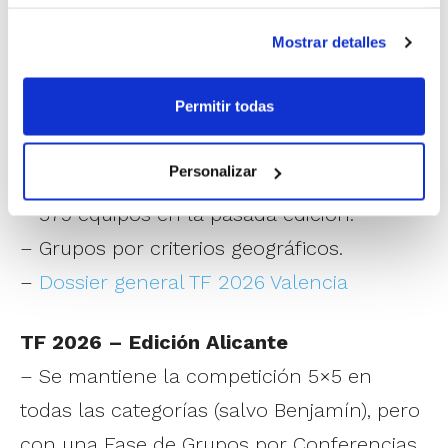
–
Dossier TF 2026 Castellón – 3×3 en
Mostrar detalles
categorías IR
Permitir todas
TF 2026 – Edición Valencia
– Se mantiene la competición 5×5 en
Personalizar
todas las categorías.
– 579 equipos en la pasada edición.
– Grupos por criterios geográficos.
–
Dossier general TF 2026 Valencia
TF 2026 – Edición Alicante
– Se mantiene la competición 5×5 en
todas las categorías (salvo Benjamín), pero
con una Fase de Grupos por Conferencias.