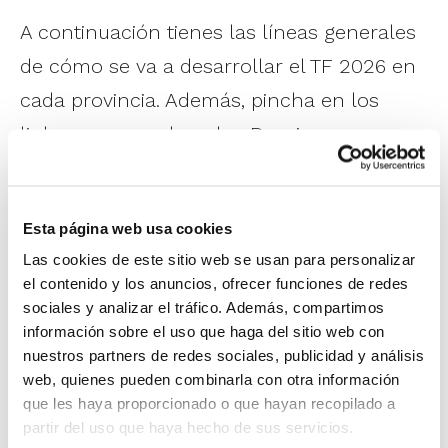
A continuación tienes las líneas generales
de cómo se va a desarrollar el TF 2026 en
cada provincia. Además, pincha en los
links para acceder a los Dossiers con
todos los detalles.
TF 2026 – Edición Castellón
Esta página web usa cookies
– En Senior y Junior, se mantiene la
Las cookies de este sitio web se usan para personalizar
el contenido y los anuncios, ofrecer funciones de redes
competición 5×5
sociales y analizar el tráfico. Además, compartimos
– En el resto de categorías (Cadete, Infantil,
información sobre el uso que haga del sitio web con
nuestros partners de redes sociales, publicidad y análisis
Alevín y Benjamín), se adopta la modalidad
web, quienes pueden combinarla con otra información
de 3×3. Una única jornada y sede.
que les haya proporcionado o que hayan recopilado a
partir del uso que haya hecho de sus servicios.
–
Dossier general TF 2026 Castellón