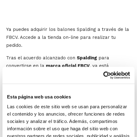
Ya puedes adquirir los balones Spalding a través de la
FBCV. Accede a la tienda on-line para realizar tu
pedido.
Tras el acuerdo alcanzado con
Spalding
para
convertirse en la
marca oficial FBCV
, ya está
disponible el acceso a la tienda on-line
a través de la
que se podrán conseguir los diferentes productos.
Inicialmente, pueden adquirirse los balones Spalding, y
Esta página web usa cookies
en los próximos días se irán incorporando nuevos
artículos y prendas deportivas.
Las cookies de este sitio web se usan para personalizar
El balón Spalding se ha convertido en
Balón Oficial
el contenido y los anuncios, ofrecer funciones de redes
sociales y analizar el tráfico. Además, compartimos
FBCV
, recomendándose su uso en todas las
información sobre el uso que haga del sitio web con
competiciones. Con la tienda on-line se puede acceder
nuestros partners de redes sociales, publicidad y análisis