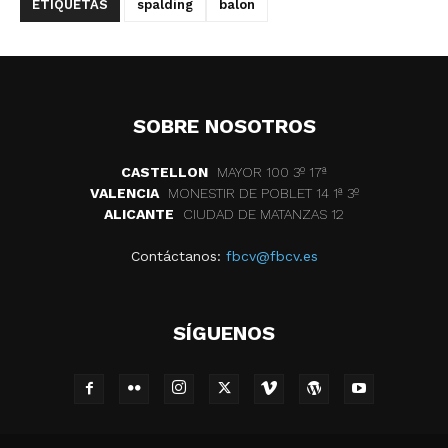
ETIQUETAS
spalding
balon
SOBRE NOSOTROS
CASTELLON
MAYOR 100 3º 17ª
VALENCIA
MONESTIR DE POBLET 14 1ª 3º
ALICANTE
CIUDAD DE MATANZAS 12
Contáctanos:
fbcv@fbcv.es
SÍGUENOS